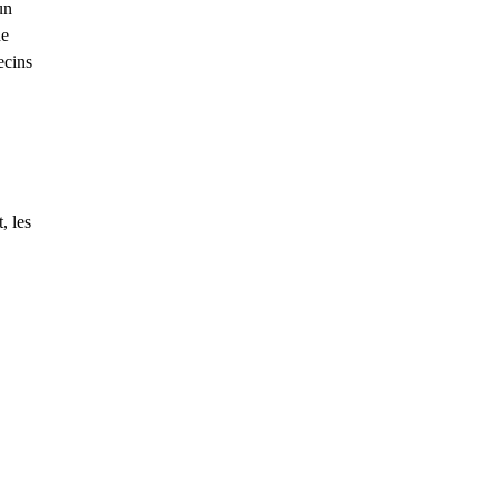
un
de
ecins
, les