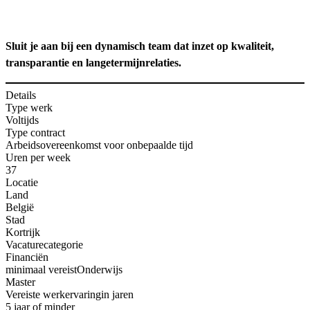
Sluit je aan bij een dynamisch team dat inzet op kwaliteit,
transparantie en langetermijnrelaties.
Details
Type werk
Voltijds
Type contract
Arbeidsovereenkomst voor onbepaalde tijd
Uren per week
37
Locatie
Land
België
Stad
Kortrijk
Vacaturecategorie
Financiën
minimaal vereist
Onderwijs
Master
Vereiste werkervaring
in jaren
5 jaar of minder