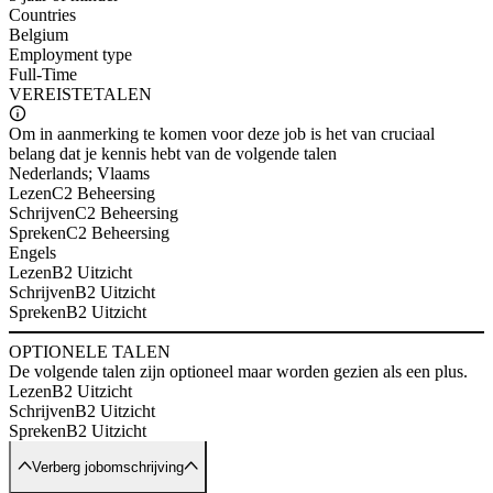
Countries
Belgium
Employment type
Full-Time
VEREISTE
TALEN
Om in aanmerking te komen voor deze job is het van cruciaal
belang dat je kennis hebt van de volgende talen
Nederlands; Vlaams
Lezen
C2 Beheersing
Schrijven
C2 Beheersing
Spreken
C2 Beheersing
Engels
Lezen
B2 Uitzicht
Schrijven
B2 Uitzicht
Spreken
B2 Uitzicht
OPTIONELE
TALEN
De volgende talen zijn optioneel maar worden gezien als een plus.
Lezen
B2 Uitzicht
Schrijven
B2 Uitzicht
Spreken
B2 Uitzicht
Verberg jobomschrijving