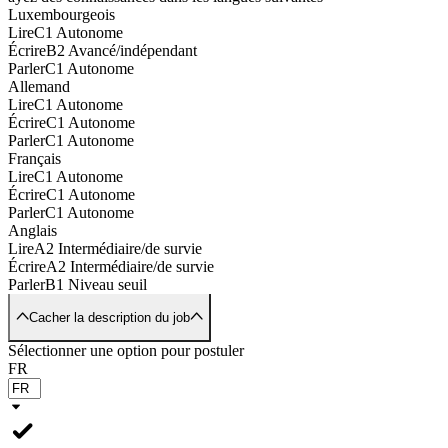
Luxembourgeois
Lire
C1 Autonome
Écrire
B2 Avancé/indépendant
Parler
C1 Autonome
Allemand
Lire
C1 Autonome
Écrire
C1 Autonome
Parler
C1 Autonome
Français
Lire
C1 Autonome
Écrire
C1 Autonome
Parler
C1 Autonome
Anglais
Lire
A2 Intermédiaire/de survie
Écrire
A2 Intermédiaire/de survie
Parler
B1 Niveau seuil
Cacher la description du job
Sélectionner une option pour postuler
FR