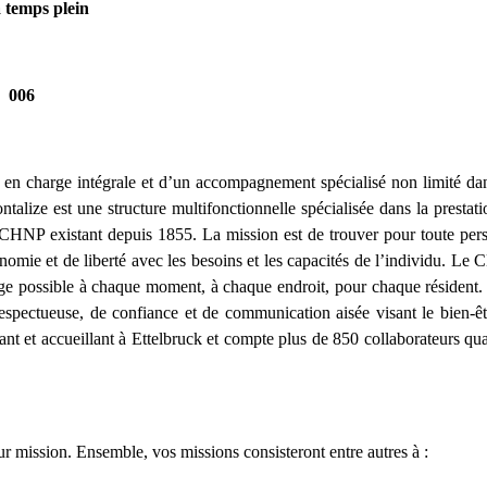
 temps plein
006
se en charge intégrale et d’un accompagnement spécialisé non limité da
talize est une structure multifonctionnelle spécialisée dans la prestat
 du CHNP existant depuis 1855. La mission est de trouver pour toute pe
tonomie et de liberté avec les besoins et les capacités de l’individu. L
arge possible à chaque moment, à chaque endroit, pour chaque résident.
respectueuse, de confiance et de communication aisée visant le bien-êt
nt et accueillant à Ettelbruck et compte plus de 850 collaborateurs qua
ur mission. Ensemble, vos missions consisteront entre autres à :