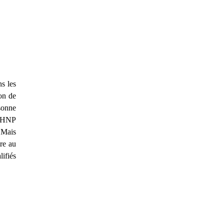
ns les
ion de
rsonne
e CHNP
 Mais
re au
lifiés