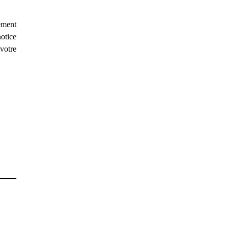
ement
notice
votre