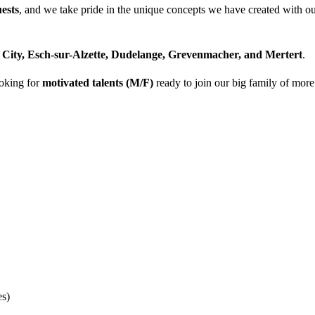
ests
, and we take pride in the unique concepts we have created with o
ity, Esch-sur-Alzette, Dudelange, Grevenmacher, and Mertert
.
ooking for
motivated talents (M/F)
ready to join our big family of more
es)