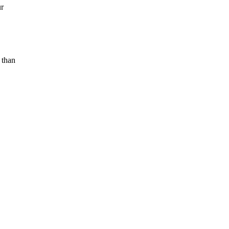
ur
 than