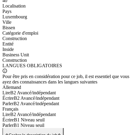
40
Localisation
Pays
Luxembourg
Ville
Bissen
Catégorie d'emploi
Construction
Entité
Inside
Business Unit
Construction
LANGUES
OBLIGATOIRES
Pour être pris en considération pour ce job, il est essentiel que vous
ayez des connaissances dans les langues suivantes
Allemand
Lire
B2 Avancé/indépendant
Écrire
B2 Avancé/indépendant
Parler
B2 Avancé/indépendant
Français
Lire
B2 Avancé/indépendant
Écrire
B1 Niveau seuil
Parler
B1 Niveau seuil