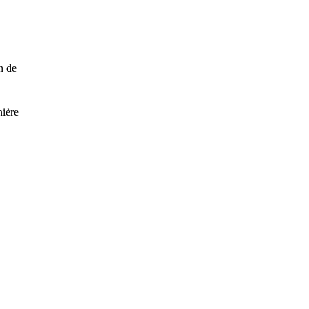
n de
nière