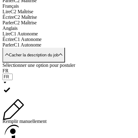
Parler
C2 Maîtrise
Français
Lire
C2 Maîtrise
Écrire
C2 Maîtrise
Parler
C2 Maîtrise
Anglais
Lire
C1 Autonome
Écrire
C1 Autonome
Parler
C1 Autonome
Cacher la description du job
Sélectionner une option pour postuler
FR
Remplir manuellement