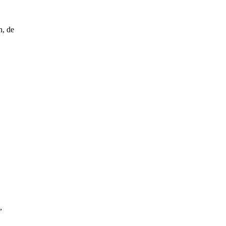
n, de
,