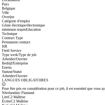
Pays
Belgique
Ville
Overijse
Catégorie d'emploi
Génie électrique/électronique
minimum requis
Education
Technique
Contract Type
Permanent contract
HR
Field Service
Type werk/Type de job
Arbeider/Ouvrier
Bedrijf/Entreprise
Eneria
Statuut/Statut
Arbeider/Ouvrier
LANGUES
OBLIGATOIRES
Pour être pris en considération pour ce job, il est essentiel que vous 
Néerlandais/ Flamand
Lire
C2 Maîtrise
Écrire
C2 Maîtrise