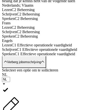
belang dat je kennis hebt van de volgende talen
Nederlands; Vlaams
Lezen
C2 Beheersing
Schrijven
C2 Beheersing
Spreken
C2 Beheersing
Frans
Lezen
C2 Beheersing
Schrijven
C2 Beheersing
Spreken
C2 Beheersing
Engels
Lezen
C1 Effectieve operationele vaardigheid
Schrijven
C1 Effectieve operationele vaardigheid
Spreken
C1 Effectieve operationele vaardigheid
Verberg jobomschrijving
Selecteer een optie om te solliciteren
NL