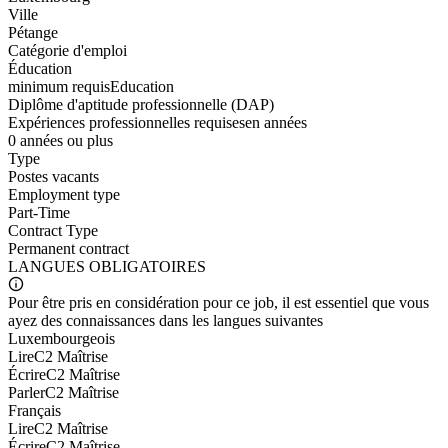
Ville
Pétange
Catégorie d'emploi
Éducation
minimum requis
Education
Diplôme d'aptitude professionnelle (DAP)
Expériences professionnelles requises
en années
0 années ou plus
Type
Postes vacants
Employment type
Part-Time
Contract Type
Permanent contract
LANGUES
OBLIGATOIRES
Pour être pris en considération pour ce job, il est essentiel que vous
ayez des connaissances dans les langues suivantes
Luxembourgeois
Lire
C2 Maîtrise
Écrire
C2 Maîtrise
Parler
C2 Maîtrise
Français
Lire
C2 Maîtrise
Écrire
C2 Maîtrise